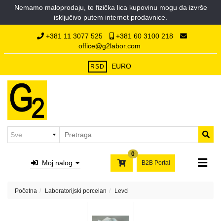
Nemamo maloprodaju, te fizička lica kupovinu mogu da izvrše
Kategorije
isključivo putem internet prodavnice.
Početna
Hemikalije
+381 11 3077 525
+381 60 3100 218
O
office@g2labor.com
nama
Laboratorijska
Kontakt
plastika
EURO
RSD
Laboratorijsko
staklo
Filter
papiri,
syringe
i
0
membran
Moj nalog
B2B Portal
filteri,
hilzne
Početna
Laboratorijski porcelan
Levci
Laboratorijski
porcelan