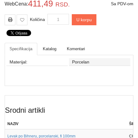
411,49
Drveni
WebCena:
RSD.
Sa PDV-om
pribor
laboratorijski
Količina
U korpu
Papir
različite
namene
Specifikacija
Katalog
Komentari
Materijal:
Porcelan
Srodni artikli
NAZIV
ŠIFR
Levak po Bihneru, porcelanski, fi 100mm
CH11