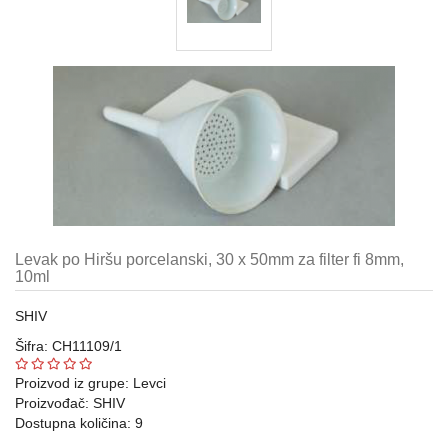
Automatske
pipete,
propipete
i
dispenzori
Metalni
pribor
laboratorijski
Gumeni
i
silikonski
Levak po Hiršu porcelanski, 30 x 50mm za filter fi 8mm,
proizvodi
10ml
za
laboratoriju
SHIV
Šifra: CH11109/1
Razno
Proizvod iz grupe:
Levci
Laboratorijski
Proizvođač:
SHIV
aparati
Dostupna količina: 9