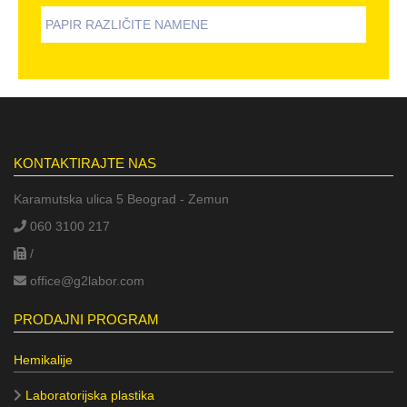
PAPIR RAZLIČITE NAMENE
KONTAKTIRAJTE NAS
Karamutska ulica 5 Beograd - Zemun
060 3100 217
/
office@g2labor.com
PRODAJNI PROGRAM
Hemikalije
Laboratorijska plastika