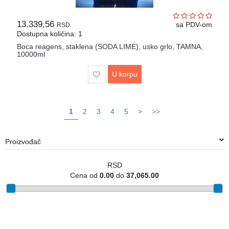
13.339,56
sa PDV-om
RSD.
Dostupna količina: 1
Boca reagens, staklena (SODA LIME), usko grlo, TAMNA,
10000ml
U korpu
1
2
3
4
5
>
>>
Proizvođač
RSD
Cena od
0.00
do
37,065.00