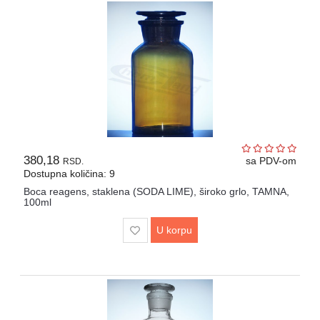
380,18
sa PDV-om
RSD.
Dostupna količina: 9
Boca reagens, staklena (SODA LIME), široko grlo, TAMNA,
100ml
U korpu