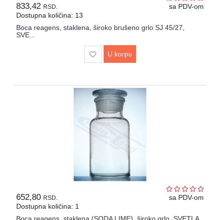
833,42
sa PDV-om
RSD.
Dostupna količina: 13
Boca reagens, staklena, široko brušeno grlo SJ 45/27,
SVE...
U korpu
652,80
sa PDV-om
RSD.
Dostupna količina: 1
Boca reagens, staklena (SODA LIME), široko grlo, SVETLA,