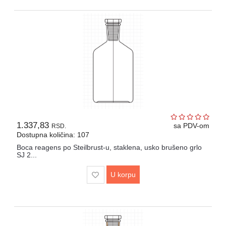
1.337,83
sa PDV-om
RSD.
Dostupna količina: 107
Boca reagens po Steilbrust-u, staklena, usko brušeno grlo
SJ 2...
U korpu