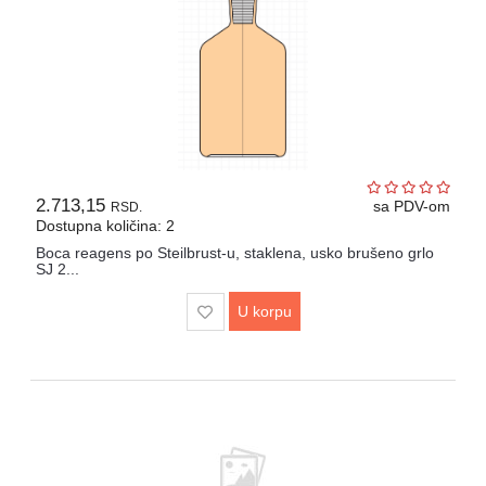
2.713,15
sa PDV-om
RSD.
Dostupna količina: 2
Boca reagens po Steilbrust-u, staklena, usko brušeno grlo
SJ 2...
U korpu