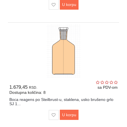
U korpu
1.679,45
sa PDV-om
RSD.
Dostupna količina: 8
Boca reagens po Steilbrust-u, staklena, usko brušeno grlo
SJ 1...
U korpu