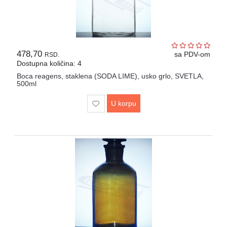
478,70
sa PDV-om
RSD.
Dostupna količina: 4
Boca reagens, staklena (SODA LIME), usko grlo, SVETLA,
500ml
U korpu