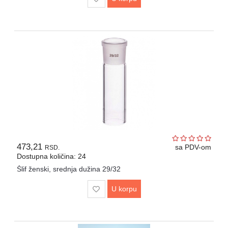
Drveni
pribor
laboratorijski
Papir
različite
namene
473,21
sa PDV-om
RSD.
Dostupna količina: 24
Šlif ženski, srednja dužina 29/32
U korpu