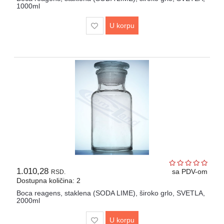
1000ml
U korpu
1.010,28
sa PDV-om
RSD.
Dostupna količina: 2
Boca reagens, staklena (SODA LIME), široko grlo, SVETLA,
2000ml
U korpu