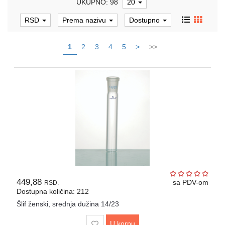
UKUPNO: 98
20
Automatske
pipete,
RSD
Prema nazivu
Dostupno
propipete
i
dispenzori
1
2
3
4
5
>
>>
Metalni
pribor
laboratorijski
Gumeni
i
silikonski
proizvodi
za
laboratoriju
Razno
449,88
sa PDV-om
RSD.
Dostupna količina: 212
Laboratorijski
Šlif ženski, srednja dužina 14/23
aparati
U korpu