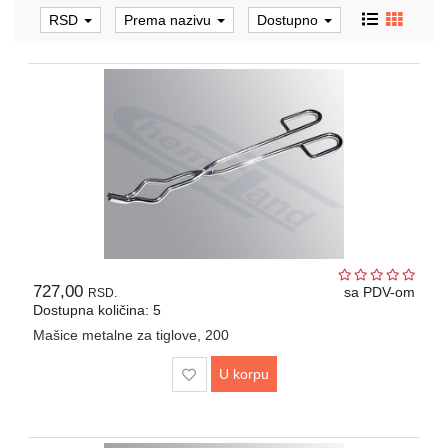
Automatske
RSD
Prema nazivu
Dostupno
pipete,
propipete
i
dispenzori
Metalni
pribor
laboratorijski
Gumeni
i
silikonski
proizvodi
727,00
za
sa PDV-om
RSD.
Dostupna količina: 5
laboratoriju
Mašice metalne za tiglove, 200
Razno
U korpu
Laboratorijski
aparati