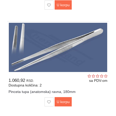
U korpu
1.060,92
sa PDV-om
RSD.
Dostupna količina: 2
Pinceta tupa (anatomska) ravna, 180mm
U korpu