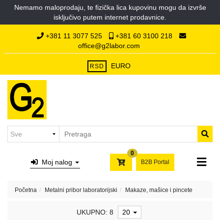
Nemamo maloprodaju, te fizička lica kupovinu mogu da izvrše
Kategorije
isključivo putem internet prodavnice.
Početna
Hemikalije
+381 11 3077 525
+381 60 3100 218
O
office@g2labor.com
nama
Laboratorijska
Kontakt
plastika
EURO
RSD
Laboratorijsko
staklo
Filter
papiri,
syringe
i
0
membran
Moj nalog
B2B Portal
filteri,
hilzne
Početna
Metalni pribor laboratorijski
Makaze, mašice i pincete
Laboratorijski
porcelan
UKUPNO: 8
20