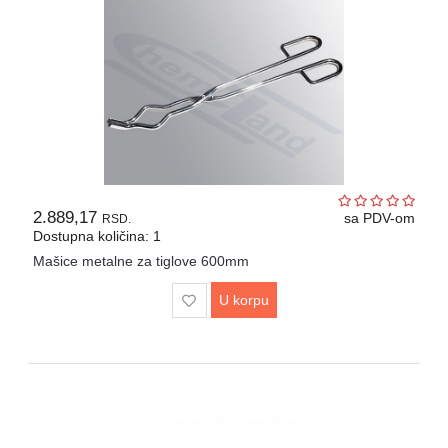
Drveni
pribor
laboratorijski
Papir
različite
namene
2.889,17
sa PDV-om
RSD.
Dostupna količina: 1
Mašice metalne za tiglove 600mm
U korpu