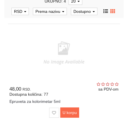
UKUPNO: 4
20
Automatske
pipete,
RSD
Prema nazivu
Dostupno
propipete
i
dispenzori
Metalni
pribor
laboratorijski
Gumeni
i
silikonski
proizvodi
za
48,00
laboratoriju
sa PDV-om
RSD.
Dostupna količina: 77
Razno
Epruveta za kolorimetar 5ml
Laboratorijski
U korpu
aparati