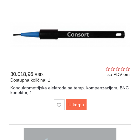
Drveni
pribor
laboratorijski
Papir
različite
namene
30.018,96
sa PDV-om
RSD.
Dostupna količina: 1
Konduktometrijska elektroda sa temp. kompenzacijom, BNC
konektor, 1...
U korpu