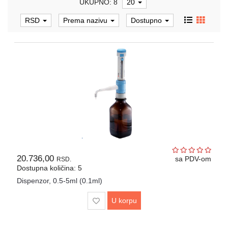
UKUPNO: 8
20
Automatske
pipete,
RSD
Prema nazivu
Dostupno
propipete
i
dispenzori
Metalni
pribor
laboratorijski
Gumeni
i
silikonski
proizvodi
za
20.736,00
laboratoriju
sa PDV-om
RSD.
Dostupna količina: 5
Razno
Dispenzor, 0.5-5ml (0.1ml)
Laboratorijski
U korpu
aparati