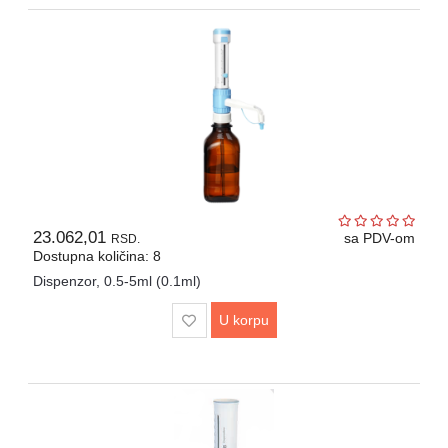
Drveni
pribor
laboratorijski
Papir
različite
namene
23.062,01
sa PDV-om
RSD.
Dostupna količina: 8
Dispenzor, 0.5-5ml (0.1ml)
U korpu