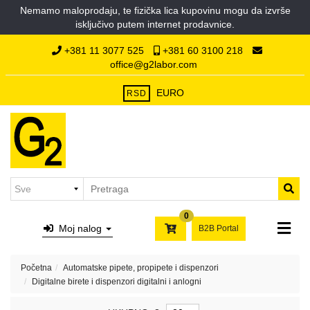
Nemamo maloprodaju, te fizička lica kupovinu mogu da izvrše
Kategorije
isključivo putem internet prodavnice.
Početna
Hemikalije
+381 11 3077 525
+381 60 3100 218
O
office@g2labor.com
nama
Laboratorijska
Kontakt
plastika
EURO
RSD
Laboratorijsko
staklo
Filter
papiri,
syringe
i
0
membran
Moj nalog
B2B Portal
filteri,
hilzne
Početna
Automatske pipete, propipete i dispenzori
Laboratorijski
Digitalne birete i dispenzori digitalni i anlogni
porcelan