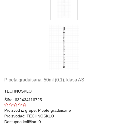
Automatske
pipete,
propipete
i
dispenzori
Metalni
pribor
laboratorijski
Gumeni
i
silikonski
proizvodi
Pipeta graduisana, 50ml (0.1), klasa AS
za
laboratoriju
TECHNOSKLO
Šifra: 632434116725
Razno
Proizvod iz grupe:
Pipete graduisane
Laboratorijski
Proizvođač:
TECHNOSKLO
aparati
Dostupna količina: 0