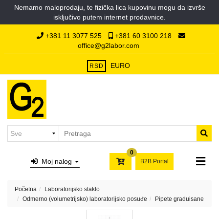
Nemamo maloprodaju, te fizička lica kupovinu mogu da izvrše
Kategorije
isključivo putem internet prodavnice.
Početna
Hemikalije
+381 11 3077 525
+381 60 3100 218
O
office@g2labor.com
nama
Laboratorijska
Kontakt
plastika
EURO
RSD
Laboratorijsko
staklo
Filter
papiri,
syringe
i
0
membran
Moj nalog
B2B Portal
filteri,
hilzne
Početna
Laboratorijsko staklo
Laboratorijski
Odmerno (volumetrijsko) laboratorijsko posuđe
Pipete graduisane
porcelan