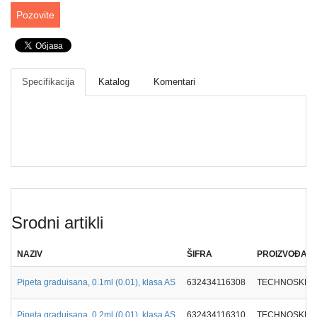
Drveni
Pozovite
pribor
laboratorijski
Papir
različite
Specifikacija
Katalog
Komentari
namene
Srodni artikli
NAZIV
ŠIFRA
PROIZVOĐAČ
Pipeta graduisana, 0.1ml (0.01), klasa AS
632434116308
TECHNOSKLO
Pipeta graduisana, 0.2ml (0.01), klasa AS
632434116310
TECHNOSKLO