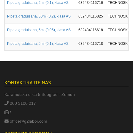
Pipeta graduisana, 2ml (0.1), klasa AS
632434116716
TECHNOSKLO
Pipeta graduisana, 50ml (0.2), klasa AS
632434116825
TECHNOSKLO
Pipeta graduisana, 5ml (0.05), klasa AS
632434116618
TECHNOSKLO
Pipeta graduisana, 5ml (0.1), klasa AS
632434116718
TECHNOSKLO
KONTAKTIRAJTE NAS
Karamutska ulica 5 Beograd - Zemun
060 3100 217
/
office@g2labor.com