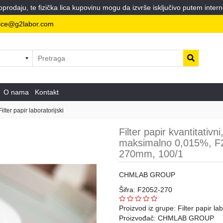
odaju, te fizička lica kupovinu mogu da izvrše isključivo putem intern
ice@g2labor.com
O nama
Kontakt
Filter papir laboratorijski
Filter papir kvantitativ
maksimalno 0,015%, F205
270mm, 100/1
CHMLAB GROUP
Šifra: F2052-270
Proizvod iz grupe:
Filter papir lab
Proizvođač:
CHMLAB GROUP