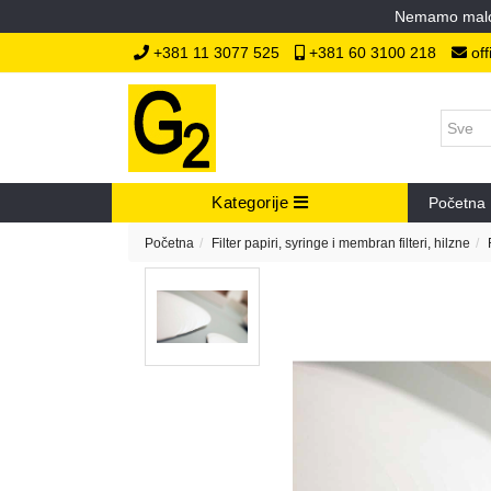
Nemamo malopr
+381 11 3077 525
+381 60 3100 218
off
Kategorije
Početna
Početna
Filter papiri, syringe i membran filteri, hilzne