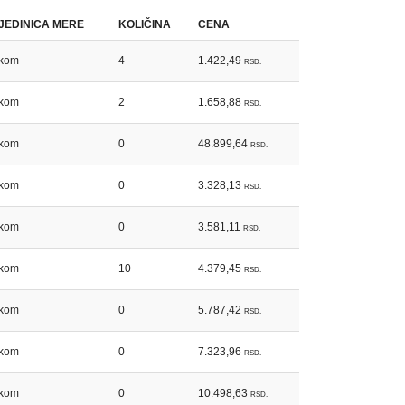
JEDINICA MERE
KOLIČINA
CENA
kom
4
1.422,49
RSD.
kom
2
1.658,88
RSD.
kom
0
48.899,64
RSD.
kom
0
3.328,13
RSD.
kom
0
3.581,11
RSD.
kom
10
4.379,45
RSD.
kom
0
5.787,42
RSD.
kom
0
7.323,96
RSD.
kom
0
10.498,63
RSD.