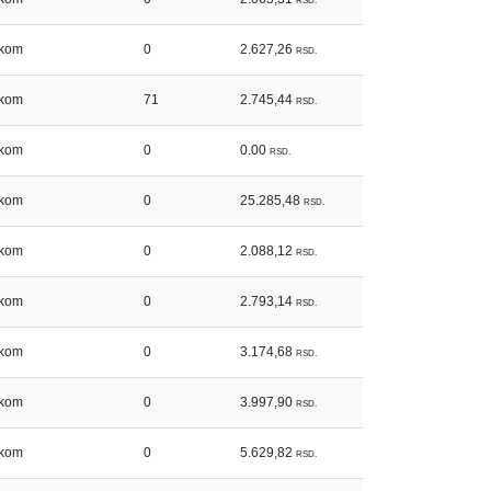
RSD.
kom
0
2.627,26
RSD.
kom
71
2.745,44
RSD.
kom
0
0.00
RSD.
kom
0
25.285,48
RSD.
kom
0
2.088,12
RSD.
kom
0
2.793,14
RSD.
kom
0
3.174,68
RSD.
kom
0
3.997,90
RSD.
kom
0
5.629,82
RSD.