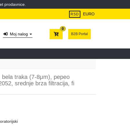
et prodavnice.
EURO
RSD
0
Moj nalog
B2B Portal
ni, bela traka (7-8μm), pepeo
2, srednje brza filtracija, fi
oratorijski