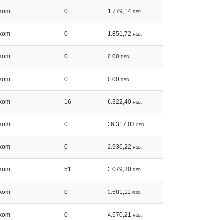
kom
0
1.779,14
RSD.
kom
0
1.851,72
RSD.
kom
0
0.00
RSD.
kom
0
0.00
RSD.
kom
16
6.322,40
RSD.
kom
0
36.317,03
RSD.
kom
0
2.936,22
RSD.
kom
51
3.079,30
RSD.
kom
0
3.581,11
RSD.
kom
0
4.570,21
RSD.