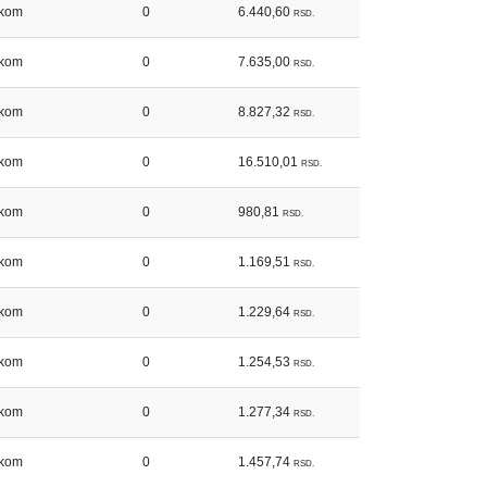
kom
0
6.440,60
RSD.
kom
0
7.635,00
RSD.
kom
0
8.827,32
RSD.
kom
0
16.510,01
RSD.
kom
0
980,81
RSD.
kom
0
1.169,51
RSD.
kom
0
1.229,64
RSD.
kom
0
1.254,53
RSD.
kom
0
1.277,34
RSD.
kom
0
1.457,74
RSD.