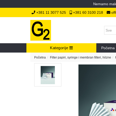
Nemamo malopr
+381 11 3077 525
+381 60 3100 218
off
Kategorije
Početna
Početna
Filter papiri, syringe i membran filteri, hilzne