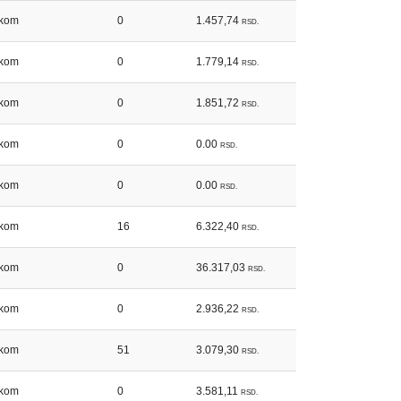
kom
0
1.457,74
RSD.
kom
0
1.779,14
RSD.
kom
0
1.851,72
RSD.
kom
0
0.00
RSD.
kom
0
0.00
RSD.
kom
16
6.322,40
RSD.
kom
0
36.317,03
RSD.
kom
0
2.936,22
RSD.
kom
51
3.079,30
RSD.
kom
0
3.581,11
RSD.