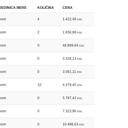
JEDINICA MERE
KOLIČINA
CENA
kom
4
1.422,49
RSD.
kom
2
1.658,88
RSD.
kom
0
48.899,64
RSD.
kom
0
3.328,13
RSD.
kom
0
3.581,11
RSD.
kom
10
4.379,45
RSD.
kom
0
5.787,42
RSD.
kom
0
7.323,96
RSD.
kom
0
10.498,63
RSD.