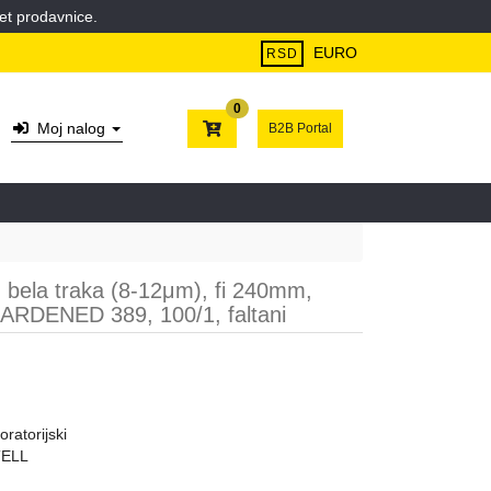
et prodavnice.
EURO
RSD
0
Moj nalog
B2B Portal
ni, bela traka (8-12μm), fi 240mm,
, HARDENED 389, 100/1, faltani
oratorijski
ELL