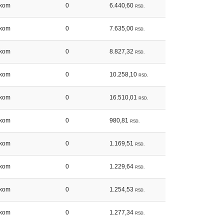
kom
0
6.440,60
RSD.
kom
0
7.635,00
RSD.
kom
0
8.827,32
RSD.
kom
0
10.258,10
RSD.
kom
0
16.510,01
RSD.
kom
0
980,81
RSD.
kom
0
1.169,51
RSD.
kom
0
1.229,64
RSD.
kom
0
1.254,53
RSD.
kom
0
1.277,34
RSD.