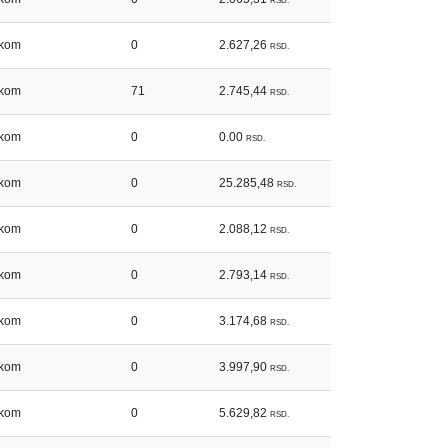
RSD.
kom
0
2.627,26
RSD.
kom
71
2.745,44
RSD.
kom
0
0.00
RSD.
kom
0
25.285,48
RSD.
kom
0
2.088,12
RSD.
kom
0
2.793,14
RSD.
kom
0
3.174,68
RSD.
kom
0
3.997,90
RSD.
kom
0
5.629,82
RSD.