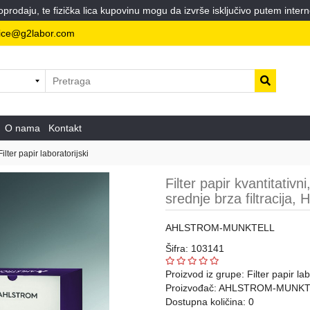
odaju, te fizička lica kupovinu mogu da izvrše isključivo putem intern
ice@g2labor.com
O nama
Kontakt
Filter papir laboratorijski
Filter papir kvantitativ
srednje brza filtracija
AHLSTROM-MUNKTELL
Šifra: 103141
Proizvod iz grupe:
Filter papir lab
Proizvođač:
AHLSTROM-MUNKT
Dostupna količina: 0