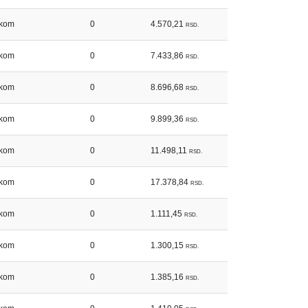
kom
0
4.570,21
RSD.
kom
0
7.433,86
RSD.
kom
0
8.696,68
RSD.
kom
0
9.899,36
RSD.
kom
0
11.498,11
RSD.
kom
0
17.378,84
RSD.
kom
0
1.111,45
RSD.
kom
0
1.300,15
RSD.
kom
0
1.385,16
RSD.