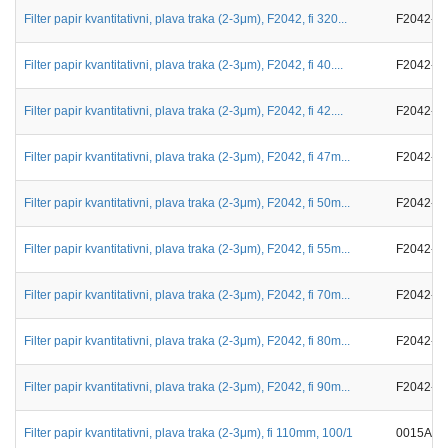
Filter papir kvantitativni, plava traka (2-3μm), F2042, fi 320...
F2042-3
Filter papir kvantitativni, plava traka (2-3μm), F2042, fi 40....
F2042-0
Filter papir kvantitativni, plava traka (2-3μm), F2042, fi 42....
F2042-0
Filter papir kvantitativni, plava traka (2-3μm), F2042, fi 47m...
F2042-0
Filter papir kvantitativni, plava traka (2-3μm), F2042, fi 50m...
F2042-0
Filter papir kvantitativni, plava traka (2-3μm), F2042, fi 55m...
F2042-0
Filter papir kvantitativni, plava traka (2-3μm), F2042, fi 70m...
F2042-0
Filter papir kvantitativni, plava traka (2-3μm), F2042, fi 80m...
F2042-0
Filter papir kvantitativni, plava traka (2-3μm), F2042, fi 90m...
F2042-0
Filter papir kvantitativni, plava traka (2-3μm), fi 110mm, 100/1
0015A00