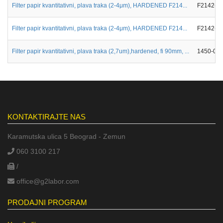
Filter papir kvantitativni, plava traka (2-4μm), HARDENED F214...
F2142-0
Filter papir kvantitativni, plava traka (2-4μm), HARDENED F214...
F2142-0
Filter papir kvantitativni, plava traka (2,7um),hardened, fi 90mm, ...
1450-09
KONTAKTIRAJTE NAS
Karamutska ulica 5 Beograd - Zemun
060 3100 217
/
office@g2labor.com
PRODAJNI PROGRAM