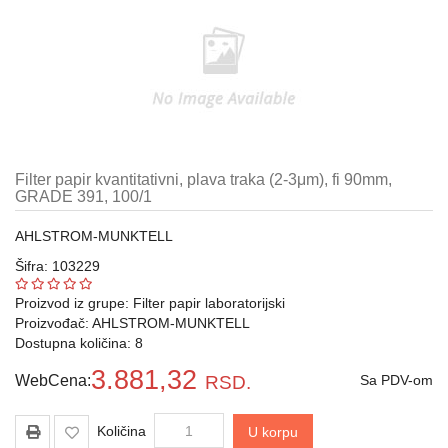
Automatske
pipete,
propipete
i
dispenzori
Metalni
pribor
laboratorijski
Filter papir kvantitativni, plava traka (2-3μm), fi 90mm,
GRADE 391, 100/1
Gumeni
i
AHLSTROM-MUNKTELL
silikonski
Šifra: 103229
proizvodi
za
Proizvod iz grupe:
Filter papir laboratorijski
laboratoriju
Proizvođač:
AHLSTROM-MUNKTELL
Dostupna količina: 8
Razno
3.881,32
WebCena:
RSD.
Sa PDV-om
Laboratorijski
aparati
Količina
U korpu