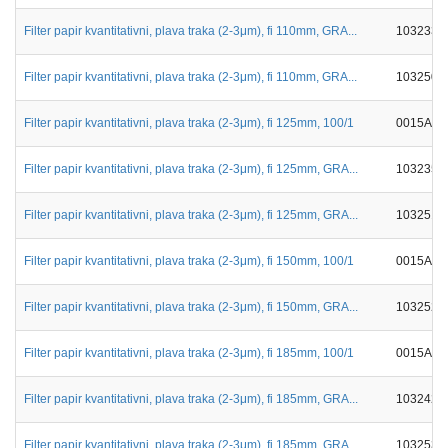
Filter papir kvantitativni, plava traka (2-3μm), fi 110mm, GRA...
103233
Filter papir kvantitativni, plava traka (2-3μm), fi 110mm, GRA...
103250
Filter papir kvantitativni, plava traka (2-3μm), fi 125mm, 100/1
0015A00
Filter papir kvantitativni, plava traka (2-3μm), fi 125mm, GRA...
103235
Filter papir kvantitativni, plava traka (2-3μm), fi 125mm, GRA...
103251
Filter papir kvantitativni, plava traka (2-3μm), fi 150mm, 100/1
0015A00
Filter papir kvantitativni, plava traka (2-3μm), fi 150mm, GRA...
103252
Filter papir kvantitativni, plava traka (2-3μm), fi 185mm, 100/1
0015A00
Filter papir kvantitativni, plava traka (2-3μm), fi 185mm, GRA...
103242
Filter papir kvantitativni, plava traka (2-3μm), fi 185mm, GRA...
103253