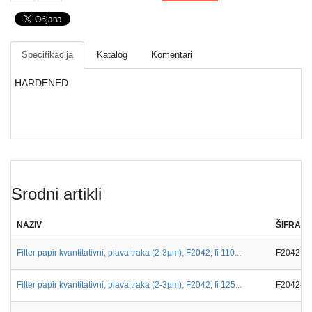
Drveni
pribor
laboratorijski
Specifikacija
Katalog
Komentari
Papir
različite
HARDENED
namene
Srodni artikli
NAZIV
ŠIFRA
Filter papir kvantitativni, plava traka (2-3µm), F2042, fi 110...
F2042-1
Filter papir kvantitativni, plava traka (2-3µm), F2042, fi 125...
F2042-1