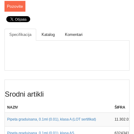
Drveni
Pozovite
pribor
laboratorijski
Papir
različite
Specifikacija
Katalog
Komentari
namene
Srodni artikli
NAZIV
ŠIFRA
Pipeta graduisana, 0.1ml (0.01), klasa A (LOT sertifikat)
11.302.010
Pipeta graduisana, 0.1ml (0.01), klasa AS
632434116