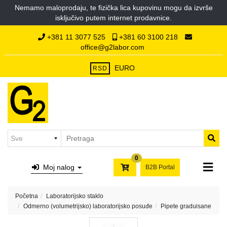
Nemamo maloprodaju, te fizička lica kupovinu mogu da izvrše
Kategorije
isključivo putem internet prodavnice.
Početna
Hemikalije
+381 11 3077 525
+381 60 3100 218
O
office@g2labor.com
nama
Laboratorijska
Kontakt
plastika
EURO
RSD
Laboratorijsko
staklo
Filter
papiri,
syringe
i
0
membran
Moj nalog
B2B Portal
filteri,
hilzne
Početna
Laboratorijsko staklo
Laboratorijski
Odmerno (volumetrijsko) laboratorijsko posuđe
Pipete graduisane
porcelan