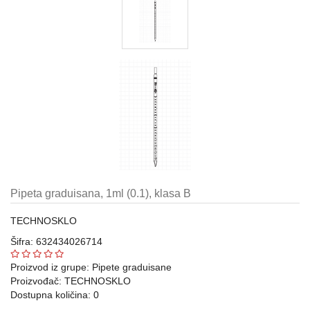
Automatske
pipete,
propipete
i
dispenzori
Metalni
pribor
laboratorijski
Gumeni
i
silikonski
proizvodi
Pipeta graduisana, 1ml (0.1), klasa B
za
laboratoriju
TECHNOSKLO
Šifra: 632434026714
Razno
Proizvod iz grupe:
Pipete graduisane
Laboratorijski
Proizvođač:
TECHNOSKLO
aparati
Dostupna količina: 0