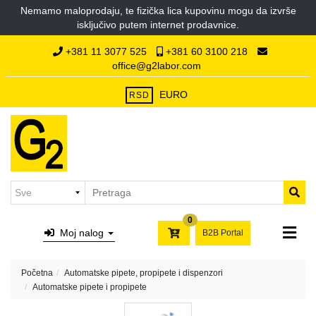
Nemamo maloprodaju, te fizička lica kupovinu mogu da izvrše
Kategorije
isključivo putem internet prodavnice.
Početna
Hemikalije
+381 11 3077 525
+381 60 3100 218
O
office@g2labor.com
nama
Laboratorijska
Kontakt
plastika
EURO
RSD
Laboratorijsko
staklo
Filter
papiri,
syringe
i
0
membran
Moj nalog
B2B Portal
filteri,
hilzne
Početna
Automatske pipete, propipete i dispenzori
Laboratorijski
Automatske pipete i propipete
porcelan