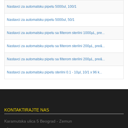
Nastavci za automatsku pipetu 5000ul, 100/1
Nastavci za automatsku pipetu 5000ul, 50/1
Nastavci za automatsku pipetu sa filterom sterilni 1000µL, pre...
Nastavci za automatsku pipetu sa filterom sterilni 200µL, pre&...
Nastavci za automatsku pipetu sa filterom sterilni 200µL, pre&...
Nastavci za automatsku pipetu sterilni 0.1 - 10µl, 10/1 x 96 k...
KONTAKTIRAJTE NAS
Karamutska ulica 5 Beograd - Zemun