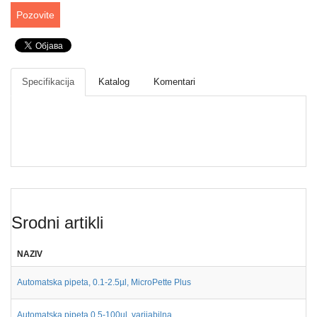
Drveni
Pozovite
pribor
laboratorijski
Papir
različite
Specifikacija
Katalog
Komentari
namene
Srodni artikli
NAZIV
Automatska pipeta, 0.1-2.5µl, MicroPette Plus
Automatska pipeta 0,5-100ul, varijabilna