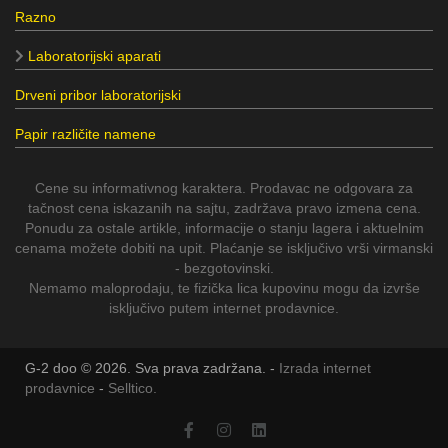
Razno
Laboratorijski aparati
Drveni pribor laboratorijski
Papir različite namene
Cene su informativnog karaktera. Prodavac ne odgovara za
tačnost cena iskazanih na sajtu, zadržava pravo izmena cena.
Ponudu za ostale artikle, informacije o stanju lagera i aktuelnim
cenama možete dobiti na upit. Plaćanje se isključivo vrši virmanski
- bezgotovinski.
Nemamo maloprodaju, te fizička lica kupovinu mogu da izvrše
isključivo putem internet prodavnice.
G-2 doo © 2026. Sva prava zadržana. -
Izrada internet
prodavnice
-
Selltico.