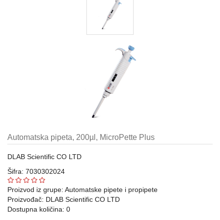
Automatske
pipete,
propipete
i
dispenzori
Metalni
pribor
laboratorijski
Gumeni
i
silikonski
proizvodi
Automatska pipeta, 200µl, MicroPette Plus
za
laboratoriju
DLAB Scientific CO LTD
Šifra: 7030302024
Razno
Proizvod iz grupe:
Automatske pipete i propipete
Laboratorijski
Proizvođač:
DLAB Scientific CO LTD
aparati
Dostupna količina: 0