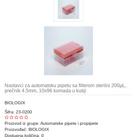
Automatske
pipete,
propipete
i
dispenzori
Metalni
pribor
laboratorijski
Gumeni
i
silikonski
proizvodi
Nastavci za automatsku pipetu sa filterom sterilni 200µL,
za
prečnik 4.5mm, 10x96 komada u kutiji
laboratoriju
BIOLOGIX
Razno
Šifra: 23-0200
Laboratorijski
Proizvod iz grupe:
Automatske pipete i propipete
aparati
Proizvođač:
BIOLOGIX
Dostupna količina: 0