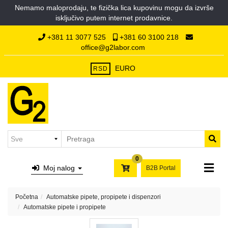
Nemamo maloprodaju, te fizička lica kupovinu mogu da izvrše
Kategorije
isključivo putem internet prodavnice.
Početna
Hemikalije
+381 11 3077 525
+381 60 3100 218
O
office@g2labor.com
nama
Laboratorijska
Kontakt
plastika
EURO
RSD
Laboratorijsko
staklo
Filter
papiri,
syringe
i
0
membran
Moj nalog
B2B Portal
filteri,
hilzne
Početna
Automatske pipete, propipete i dispenzori
Laboratorijski
Automatske pipete i propipete
porcelan