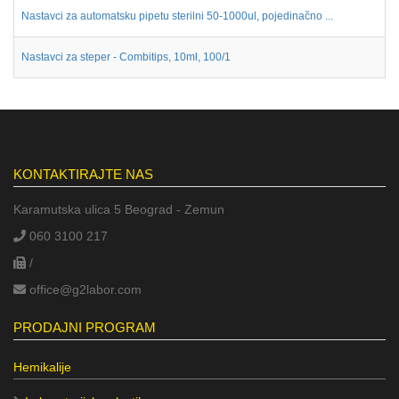
Nastavci za automatsku pipetu sterilni 50-1000ul, pojedinačno ...
Nastavci za steper - Combitips, 10ml, 100/1
KONTAKTIRAJTE NAS
Karamutska ulica 5 Beograd - Zemun
060 3100 217
/
office@g2labor.com
PRODAJNI PROGRAM
Hemikalije