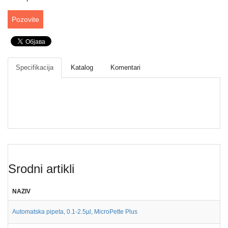
Drveni
pribor
Pozovite
laboratorijski
Papir
različite
namene
Specifikacija
Katalog
Komentari
Srodni artikli
NAZIV
Automatska pipeta, 0.1-2.5µl, MicroPette Plus