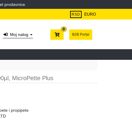
et prodavnice.
EURO
RSD
0
Moj nalog
B2B Portal
0µl, MicroPette Plus
ete i propipete
LTD