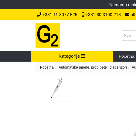
Nemamo malopr
+381 11 3077 525
+381 60 3100 218
off
Kategorije
Početna
Početna
Automatske pipete, propipete i dispenzori
Au