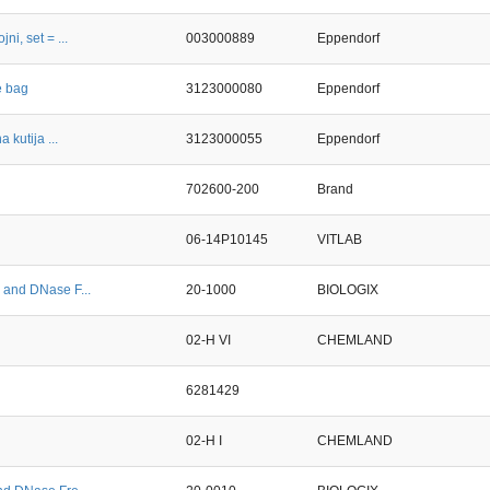
i, set = ...
003000889
Eppendorf
e bag
3123000080
Eppendorf
kutija ...
3123000055
Eppendorf
702600-200
Brand
06-14P10145
VITLAB
 and DNase F...
20-1000
BIOLOGIX
02-H VI
CHEMLAND
6281429
02-H I
CHEMLAND