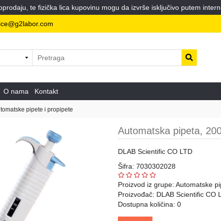
odaju, te fizička lica kupovinu mogu da izvrše isključivo putem intern
ice@g2labor.com
O nama
Kontakt
tomatske pipete i propipete
Automatska pipeta, 200
DLAB Scientific CO LTD
Šifra: 7030302028
Proizvod iz grupe:
Automatske pip
Proizvođač:
DLAB Scientific CO 
Dostupna količina: 0