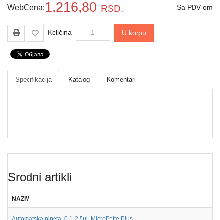
Drveni
1.216,80
WebCena:
RSD.
Sa PDV-om
pribor
laboratorijski
Količina
U korpu
Papir
različite
namene
Specifikacija
Katalog
Komentari
Srodni artikli
NAZIV
Automatska pipeta, 0.1-2.5µl, MicroPette Plus