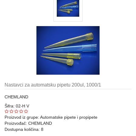
Automatske
pipete,
propipete
i
dispenzori
Metalni
pribor
laboratorijski
Gumeni
i
silikonski
proizvodi
Nastavci za automatsku pipetu 200ul, 1000/1
za
laboratoriju
CHEMLAND
Šifra: 02-H V
Razno
Proizvod iz grupe:
Automatske pipete i propipete
Laboratorijski
Proizvođač:
CHEMLAND
aparati
Dostupna količina: 8