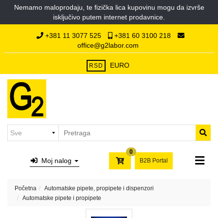
Nemamo maloprodaju, te fizička lica kupovinu mogu da izvrše
Kategorije
isključivo putem internet prodavnice.
Početna
Hemikalije
+381 11 3077 525
+381 60 3100 218
O
office@g2labor.com
nama
Laboratorijska
Kontakt
plastika
EURO
RSD
Laboratorijsko
staklo
Filter
papiri,
syringe
i
0
membran
Moj nalog
B2B Portal
filteri,
hilzne
Početna
Automatske pipete, propipete i dispenzori
Laboratorijski
Automatske pipete i propipete
porcelan