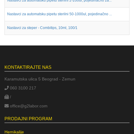
Nastavci za automatsku pipetu sterilni 2-200ul, pojedinačno za...
Nastavci za automatsku pipetu sterilni 50-1000ul, pojedinačno ...
Nastavci za steper - Combitips, 10ml, 100/1
KONTAKTIRAJTE NAS
Karamutska ulica 5 Beograd - Zemun
060 3100 217
/
office@g2labor.com
PRODAJNI PROGRAM
Hemikalije